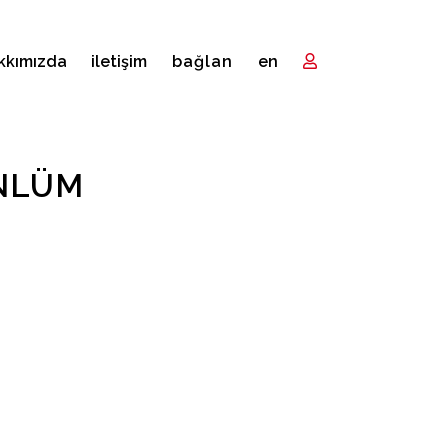
kkımızda
i̇letişim
bağlan
en
ÖNLÜM