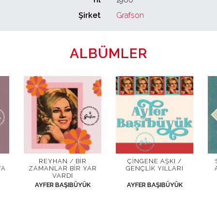
Şirket
Grafson
ALBÜMLER
REYHAN / BIR
ÇINGENE AŞKI /
YA
ZAMANLAR BIR YAR
GENÇLIK YILLARI
VARDI
AYFER BAŞIBÜYÜK
AYFER BAŞIBÜYÜK