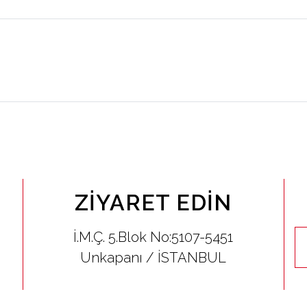
ZIYARET EDIN
İ.M.Ç. 5.Blok No:5107-5451
Unkapanı / İSTANBUL