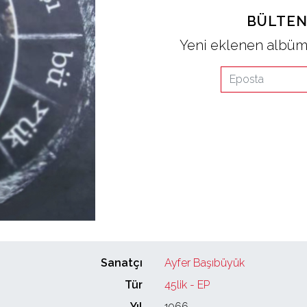
BÜLTEN
Yeni eklenen albüml
Sanatçı
Ayfer Başıbüyük
Tür
45lik - EP
Yıl
1966