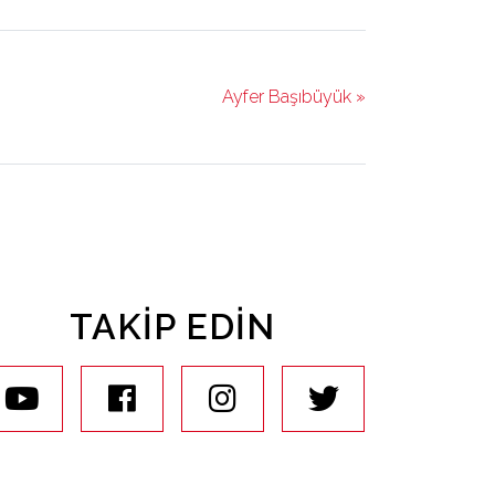
Ayfer Başıbüyük »
TAKIP EDIN
youtube
facebook
instagram
twitter