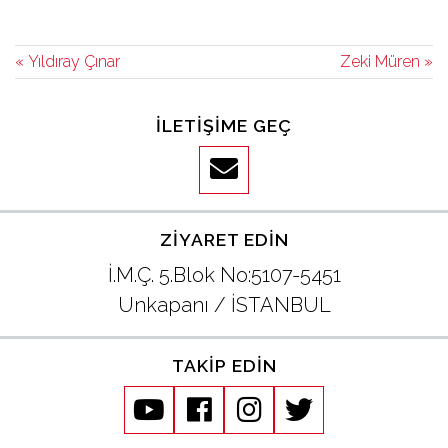
« Yıldıray Çınar
Zeki Müren »
İLETIŞIME GEÇ
ZIYARET EDIN
İ.M.Ç. 5.Blok No:5107-5451
Unkapanı / İSTANBUL
TAKIP EDIN
youtube
facebook
instagram
twitter