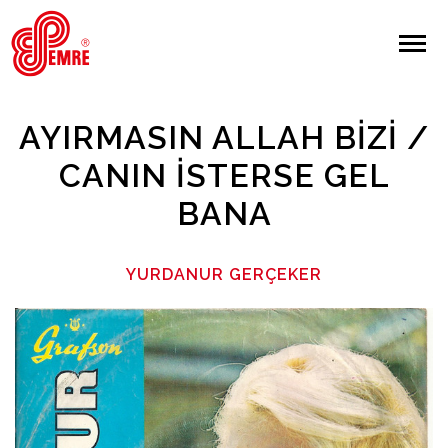
EMRE PLAK
EMRE PLAK
Yapılan Arama:
AYIRMASIN ALLAH BIZI /
ARAMA
CANIN İSTERSE GEL
BANA
Giriş Yap/Kayıt Ol
Anasayfa
YURDANUR GERÇEKER
Hakkımızda
Sanatçılar
Albümler