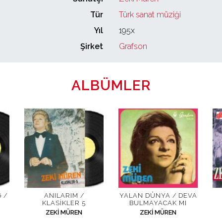
Tür
Türk sanat müziği
Yıl
195x
Şirket
Grafson
ALBÜMLER
 /
ANILARIM /
YALAN DÜNYA / DEVA
KLASIKLER 5
BULMAYACAK MI
ZEKI MÜREN
ZEKI MÜREN