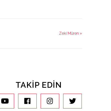
Zeki Müren »
TAKIP EDIN
youtube
facebook
instagram
twitter