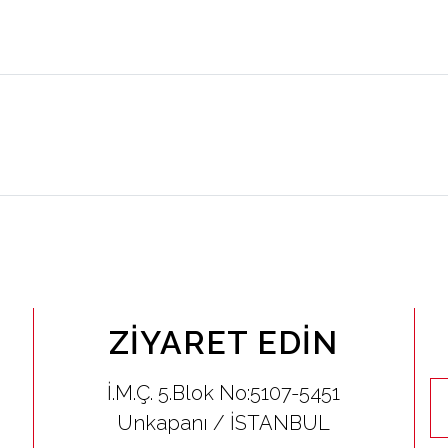
ZIYARET EDIN
İ.M.Ç. 5.Blok No:5107-5451
Unkapanı / İSTANBUL