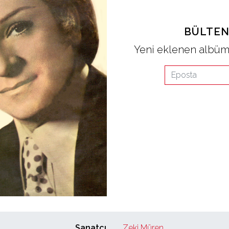
BÜLTEN
Yeni eklenen albüml
Sanatçı
Zeki Müren