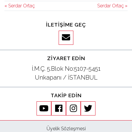
« Serdar Ortaç
Serdar Ortaç »
İLETIŞIME GEÇ
ZIYARET EDIN
İ.M.Ç. 5.Blok No:5107-5451
Unkapanı / İSTANBUL
TAKIP EDIN
youtube
facebook
instagram
twitter
Üyelik Sözleşmesi