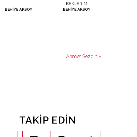
BEKLERIM
BEHIYE AKSOY
BEHIYE AKSOY
Ahmet Sezgin »
TAKIP EDIN
youtube
facebook
instagram
twitter