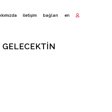
kkımızda
i̇letişim
bağlan
en
K GELECEKTIN