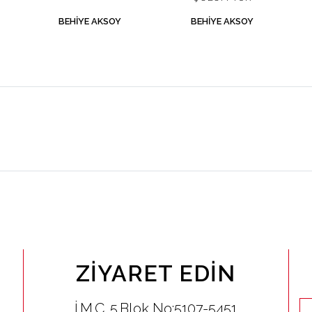
BEHIYE AKSOY
BEHIYE AKSOY
ZIYARET EDIN
İ.M.Ç. 5.Blok No:5107-5451