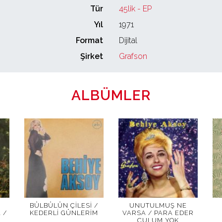
Tür
45lik - EP
Yıl
1971
Format
Dijital
Şirket
Grafson
ALBÜMLER
BÜLBÜLÜN ÇILESI /
UNUTULMUŞ NE
 /
KEDERLI GÜNLERIM
VARSA / PARA EDER
ÇULUM YOK