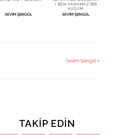
/ BEN YARAMAZ BIR
KUŞUM
SEVIM ŞENGÜL
SEVIM ŞENGÜL
Sevim Şengül »
TAKIP EDIN