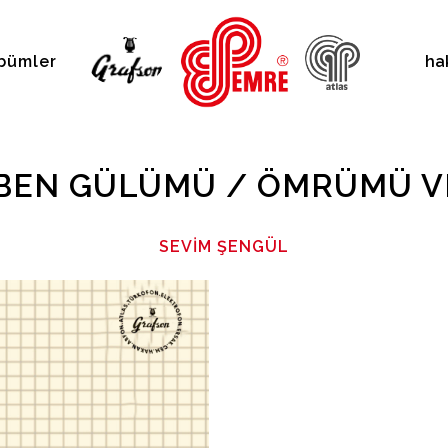
bümler
ha
 BEN GÜLÜMÜ / ÖMRÜMÜ 
SEVIM ŞENGÜL