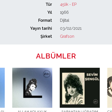
Tür
45lik - EP
Yıl
1966
Format
Dijital
Yayın tarihi
03/02/2021
Şirket
Grafson
ALBÜMLER
SI
ALLAH KOLAYLIK
SABAHTAN UĞRADIM
ÇI