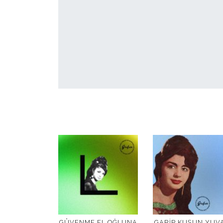
GÜVENME EL OĞLUNA
GARIP KUŞUN YUVA