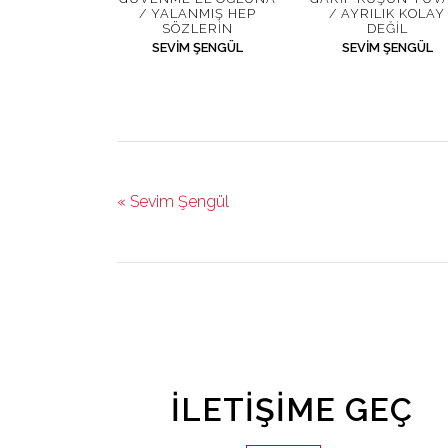
/ YALANMIŞ HEP
/ AYRILIK KOLAY
SÖZLERIN
DEĞIL
SEVIM ŞENGÜL
SEVIM ŞENGÜL
« Sevim Şengül
İLETIŞIME GEÇ