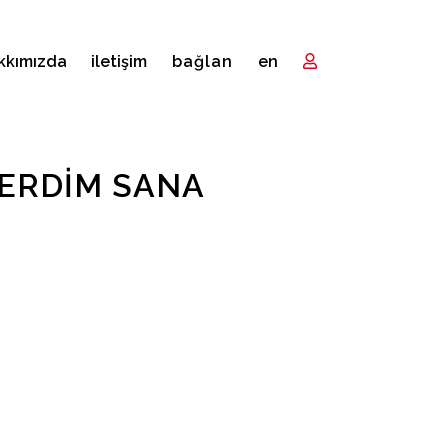
kkımızda
i̇letişim
bağlan
en
VERDIM SANA