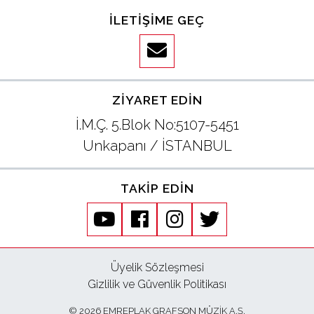
İLETIŞIME GEÇ
ZIYARET EDIN
İ.M.Ç. 5.Blok No:5107-5451
Unkapanı / İSTANBUL
TAKIP EDIN
youtube
facebook
instagram
twitter
Üyelik Sözleşmesi
Gizlilik ve Güvenlik Politikası
© 2026 EMREPLAK GRAFSON MÜZİK A.Ş.