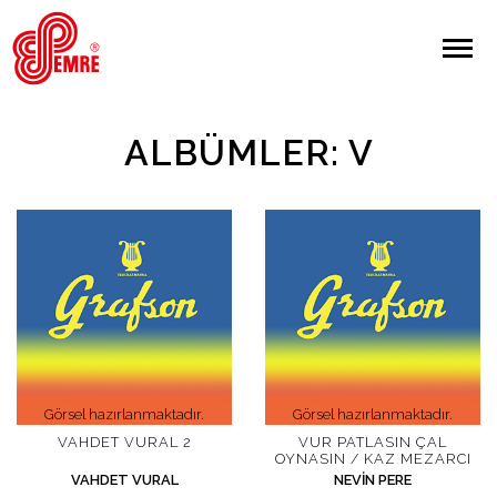
EMRE PLAK
EMRE PLAK
Yapılan Arama:
ALBÜMLER: V
ARAMA
Giriş Yap/Kayıt Ol
Anasayfa
Hakkımızda
Görsel hazırlanmaktadır.
Görsel hazırlanmaktadır.
Sanatçılar
VAHDET VURAL 2
VUR PATLASIN ÇAL
OYNASIN / KAZ MEZARCI
VAHDET VURAL
NEVIN PERE
Albümler