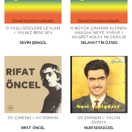
Görsel hazırlanmaktadır.
Görsel hazırlanmaktadır.
O YAŞLI GÖZLERE LEYLAM
O BÜYÜK ÇINARIN ALTINDA
/ YALNIZ BENI SEV
ANASAK NEYE YARAR /
HASRET KOLAY MI ÇEKILIR
SEVIM ŞENGÜL
SELAHATTIN ÖZSES
OY ÇIMENO / AY OSMAN
OY EMINEM / YALAN
DÜNYA
RIFAT ÖNCEL
NURI SESIGÜZEL