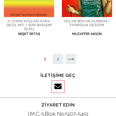
Görsel hazırlanmaktadır.
O YARIN KAŞLARI KARA
OĞLAN BOYUN KURBAN /
DEĞIL MI? / SON BAKIŞIM
TANRIDAN DILEDIM
OLDU
NEŞET ERTAŞ
MUZAFFER AKGÜN
YAZI DOLAŞIMI
1
2
⟶
İLETIŞIME GEÇ
ZIYARET EDIN
İ.M.Ç. 5.Blok No:5107-5451