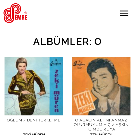
EMRE PLAK
EMRE PLAK
Yapılan Arama:
ALBÜMLER: O
ARAMA
Giriş Yap/Kayıt Ol
Anasayfa
Hakkımızda
Sanatçılar
OĞLUM / BENI TERKETME
O AĞACIN ALTINI ANMAZ
OLURMUYUM HIÇ / AŞKIN
İÇIMDE RÜYA
Albümler
ZEKI MÜREN
ZEKI MÜREN