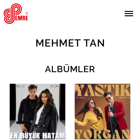
EMRE PLAK
EMRE PLAK
Yapılan Arama:
MEHMET TAN
ARAMA
Giriş Yap/Kayıt Ol
ALBÜMLER
Anasayfa
Hakkımızda
Sanatçılar
Albümler