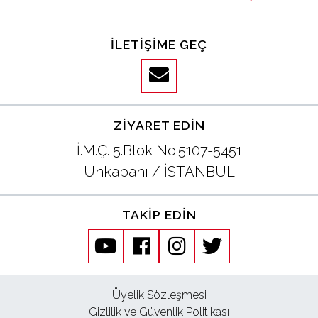
İLETIŞIME GEÇ
ZIYARET EDIN
İ.M.Ç. 5.Blok No:5107-5451
Unkapanı / İSTANBUL
TAKIP EDIN
youtube
facebook
instagram
twitter
Üyelik Sözleşmesi
Gizlilik ve Güvenlik Politikası