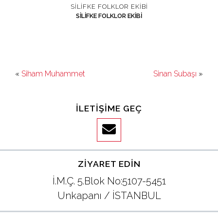
SILIFKE FOLKLOR EKIBI
SILIFKE FOLKLOR EKIBI
«
Siham Muhammet
Sinan Subaşı
»
İLETIŞIME GEÇ
ZIYARET EDIN
İ.M.Ç. 5.Blok No:5107-5451
Unkapanı / İSTANBUL