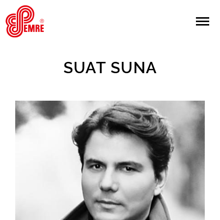
EMRE PLAK
EMRE PLAK
Yapılan Arama:
SUAT SUNA
ARAMA
Giriş Yap/Kayıt Ol
Anasayfa
Hakkımızda
Sanatçılar
Albümler