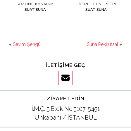
SÖZÜNE KANMAM
HASRET FENERLERI
SUAT SUNA
SUAT SUNA
«
Sevim Şengül
Suna Pekkutsal
»
İLETIŞIME GEÇ
ZIYARET EDIN
İ.M.Ç. 5.Blok No:5107-5451
Unkapanı / İSTANBUL