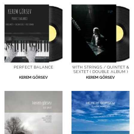
İletişim
en
PERFECT BALANCE
WITH STRINGS / QUINTET &
SEXTET ( DOUBLE ALBUM )
KEREM GÖRSEV
KEREM GÖRSEV