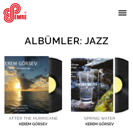
EMRE PLAK
EMRE PLAK
Yapılan Arama:
ALBÜMLER: JAZZ
ARAMA
Giriş Yap/Kayıt Ol
Anasayfa
Hakkımızda
Sanatçılar
AFTER THE HURRICANE
SPRING WATER
KEREM GÖRSEV
KEREM GÖRSEV
Albümler