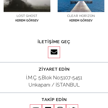
LOST GHOST
CLEAR HORIZON
KEREM GÖRSEV
KEREM GÖRSEV
İLETIŞIME GEÇ
ZIYARET EDIN
İ.M.Ç. 5.Blok No:5107-5451
Unkapanı / İSTANBUL
TAKIP EDIN
youtube
facebook
instagram
twitter