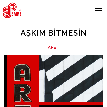
EMRE PLAK
EMRE PLAK
Yapılan Arama:
AŞKIM BITMESIN
ARAMA
ARET
Giriş Yap/Kayıt Ol
Anasayfa
Hakkımızda
Sanatçılar
Albümler