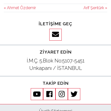
« Ahmet Özdemir
Arif Şentürk »
İLETIŞIME GEÇ
ZIYARET EDIN
İ.M.Ç. 5.Blok No:5107-5451
Unkapanı / İSTANBUL
TAKIP EDIN
youtube
facebook
instagram
twitter