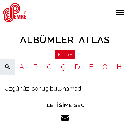
EMRE PLAK
EMRE PLAK
Yapılan Arama:
ALBÜMLER: ATLAS
ARAMA
FILTRE
Giriş Yap/Kayıt Ol
A
B
C
Ç
D
E
G
H
Anasayfa
Üzgünüz, sonuç bulunamadı.
Hakkımızda
İLETIŞIME GEÇ
Sanatçılar
Albümler