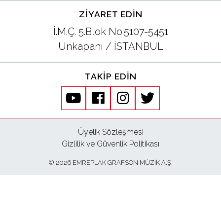
ZIYARET EDIN
İletişim
İ.M.Ç. 5.Blok No:5107-5451
Unkapanı / İSTANBUL
en
TAKIP EDIN
youtube
facebook
instagram
twitter
Üyelik Sözleşmesi
Gizlilik ve Güvenlik Politikası
© 2026 EMREPLAK GRAFSON MÜZİK A.Ş.