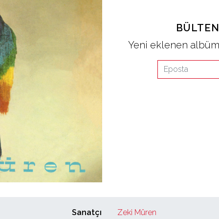
BÜLTEN
Yeni eklenen albüml
Sanatçı
Zeki Müren