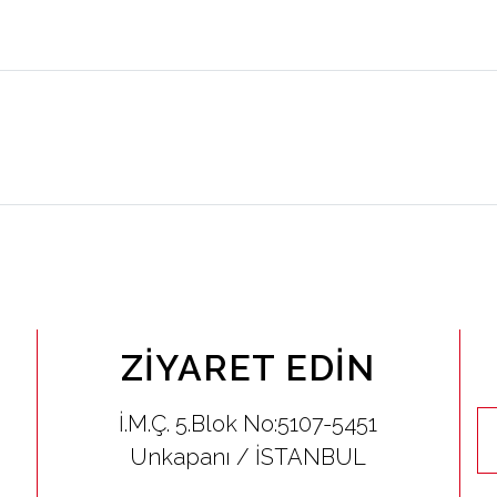
ZIYARET EDIN
İ.M.Ç. 5.Blok No:5107-5451
Unkapanı / İSTANBUL