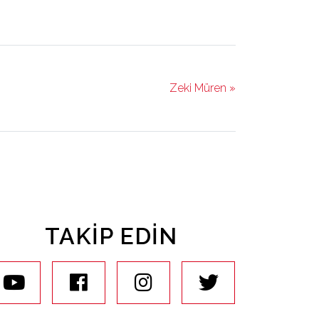
Zeki Müren »
TAKIP EDIN
youtube
facebook
instagram
twitter