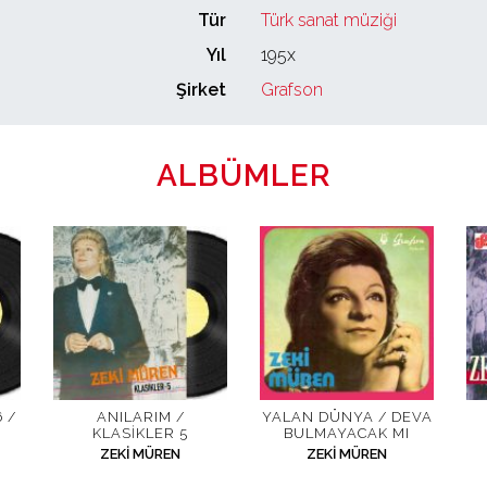
Tür
Türk sanat müziği
Yıl
195x
Şirket
Grafson
ALBÜMLER
 /
ANILARIM /
YALAN DÜNYA / DEVA
KLASIKLER 5
BULMAYACAK MI
ZEKI MÜREN
ZEKI MÜREN