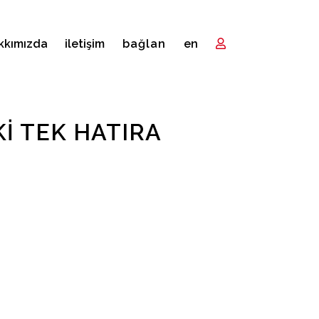
kkımızda
i̇letişim
bağlan
en
I TEK HATIRA