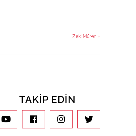
Zeki Müren »
TAKIP EDIN
youtube
facebook
instagram
twitter