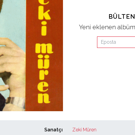
BÜLTEN
Yeni eklenen albüml
Sanatçı
Zeki Müren