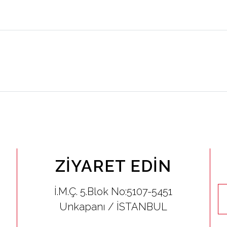
ZIYARET EDIN
İ.M.Ç. 5.Blok No:5107-5451
Unkapanı / İSTANBUL