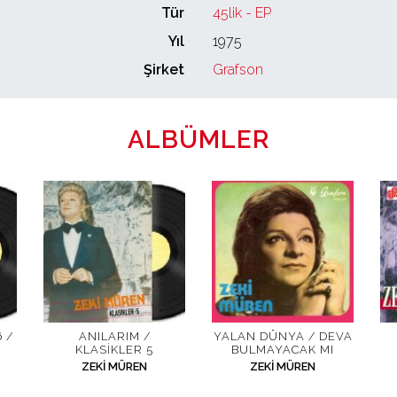
Tür
45lik - EP
Yıl
1975
Şirket
Grafson
ALBÜMLER
 /
ANILARIM /
YALAN DÜNYA / DEVA
KLASIKLER 5
BULMAYACAK MI
ZEKI MÜREN
ZEKI MÜREN