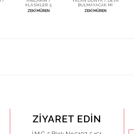
 /
ANILARIM /
YALAN DÜNYA / DEVA
KLASIKLER 5
BULMAYACAK MI
ZEKI MÜREN
ZEKI MÜREN
ZIYARET EDIN