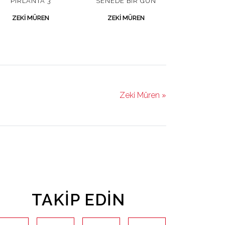
PIRLANTA 3
SENEDE BIR GÜN
ZEKI MÜREN
ZEKI MÜREN
Zeki Müren »
TAKIP EDIN
youtube
facebook
instagram
twitter