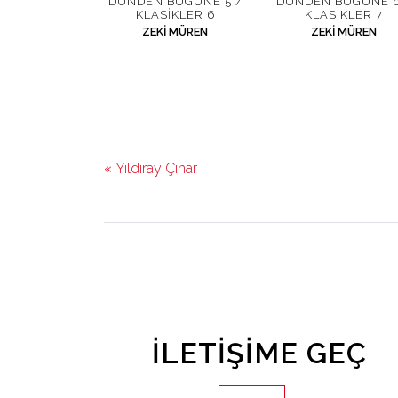
DÜNDEN BUGÜNE 5 /
DÜNDEN BUGÜNE 6
KLASIKLER 6
KLASIKLER 7
ZEKI MÜREN
ZEKI MÜREN
« Yıldıray Çınar
İLETIŞIME GEÇ