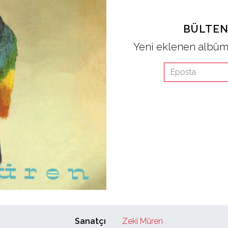
BÜLTEN
Yeni eklenen albüml
Sanatçı
Zeki Müren