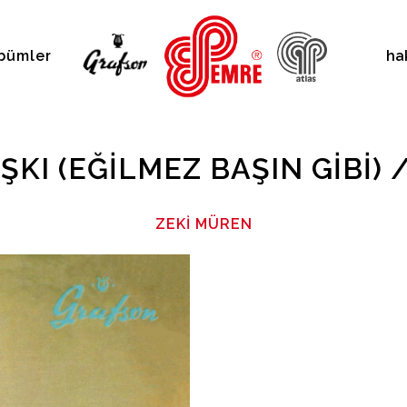
bümler
ha
ŞKI (EĞILMEZ BAŞIN GIBI)
ZEKI MÜREN