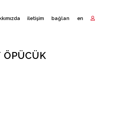
kkımızda
i̇letişim
bağlan
en
 / ÖPÜCÜK