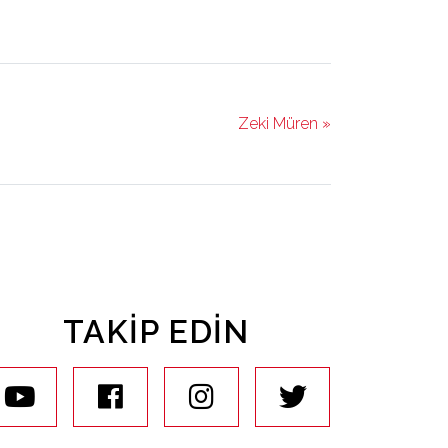
Zeki Müren »
TAKIP EDIN
youtube
facebook
instagram
twitter