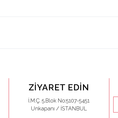
ZIYARET EDIN
İ.M.Ç. 5.Blok No:5107-5451
Unkapanı / İSTANBUL