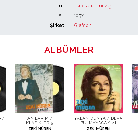
Tür
Türk sanat müziği
Yıl
195x
Şirket
Grafson
ALBÜMLER
 /
ANILARIM /
YALAN DÜNYA / DEVA
KLASIKLER 5
BULMAYACAK MI
ZEKI MÜREN
ZEKI MÜREN