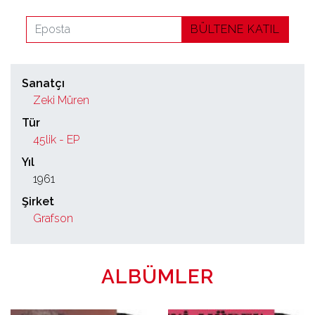
BÜLTENE KATIL
Sanatçı
Zeki Müren
Tür
45lik - EP
Yıl
1961
Şirket
Grafson
ALBÜMLER