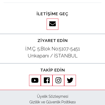
İLETIŞIME GEÇ
ZIYARET EDIN
İ.M.Ç. 5.Blok No:5107-5451
Unkapanı / İSTANBUL
TAKIP EDIN
youtube
facebook
instagram
twitter
Üyelik Sözleşmesi
Gizlilik ve Güvenlik Politikası