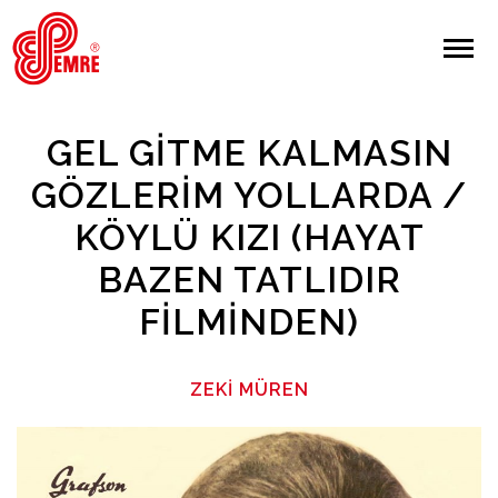
EMRE PLAK
EMRE PLAK
Yapılan Arama:
GEL GITME KALMASIN
ARAMA
GÖZLERIM YOLLARDA /
KÖYLÜ KIZI (HAYAT
Giriş Yap/Kayıt Ol
BAZEN TATLIDIR
Anasayfa
FILMINDEN)
Hakkımızda
ZEKI MÜREN
Sanatçılar
Albümler