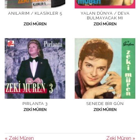
ANILARIM / KLASIKLER 5
YALAN DÜNYA / DEVA
BULMAYACAK MI
ZEKI MÜREN
ZEKI MÜREN
PIRLANTA 3
SENEDE BIR GÜN
ZEKI MÜREN
ZEKI MÜREN
« Zeki Müren
Zeki Müren »