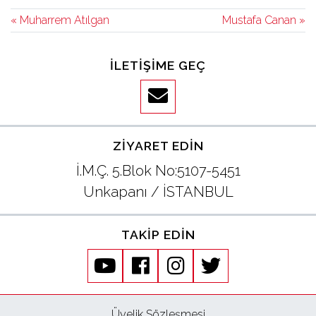
« Muharrem Atılgan
Mustafa Canan »
İLETIŞIME GEÇ
ZIYARET EDIN
İ.M.Ç. 5.Blok No:5107-5451
Unkapanı / İSTANBUL
TAKIP EDIN
youtube
facebook
instagram
twitter
Üyelik Sözleşmesi