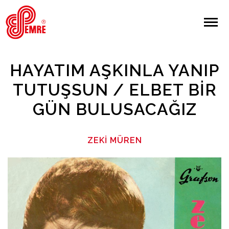
EMRE PLAK
EMRE PLAK
Yapılan Arama:
HAYATIM AŞKINLA YANIP
ARAMA
TUTUŞSUN / ELBET BIR
GÜN BULUSACAĞIZ
Giriş Yap/Kayıt Ol
Anasayfa
ZEKI MÜREN
Hakkımızda
Sanatçılar
Albümler