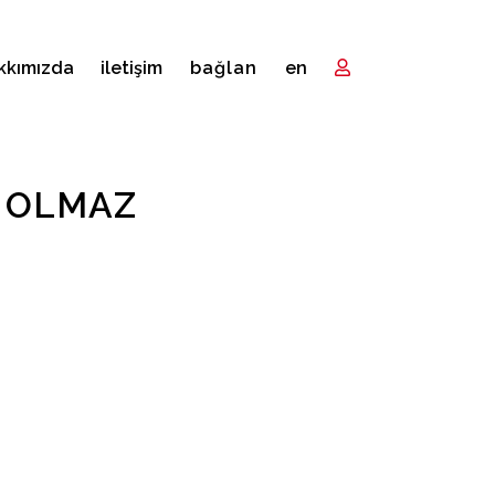
kkımızda
i̇letişim
bağlan
en
U OLMAZ