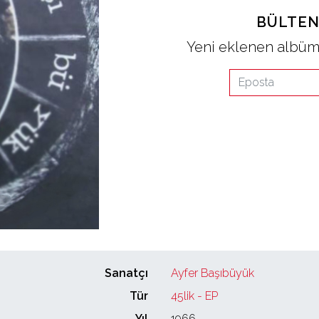
BÜLTEN
Yeni eklenen albüml
Sanatçı
Ayfer Başıbüyük
Tür
45lik - EP
Yıl
1966