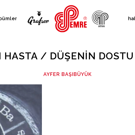
bümler
ha
 HASTA / DÜŞENIN DOST
AYFER BAŞIBÜYÜK