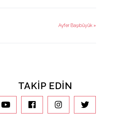
Ayfer Başıbüyük »
TAKIP EDIN
youtube
facebook
instagram
twitter