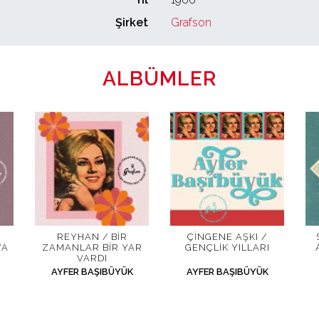
Şirket
Grafson
ALBÜMLER
REYHAN / BIR
ÇINGENE AŞKI /
YA
ZAMANLAR BIR YAR
GENÇLIK YILLARI
VARDI
AYFER BAŞIBÜYÜK
AYFER BAŞIBÜYÜK