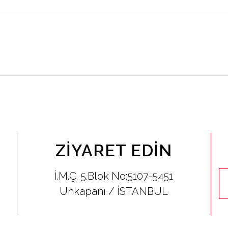
ZIYARET EDIN
İ.M.Ç. 5.Blok No:5107-5451
Unkapanı / İSTANBUL