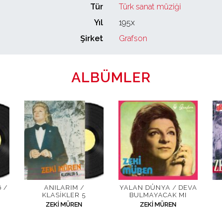
Tür
Türk sanat müziği
Yıl
195x
Şirket
Grafson
ALBÜMLER
 /
ANILARIM /
YALAN DÜNYA / DEVA
KLASIKLER 5
BULMAYACAK MI
ZEKI MÜREN
ZEKI MÜREN