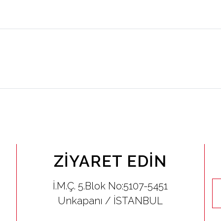
ZIYARET EDIN
İ.M.Ç. 5.Blok No:5107-5451
Unkapanı / İSTANBUL