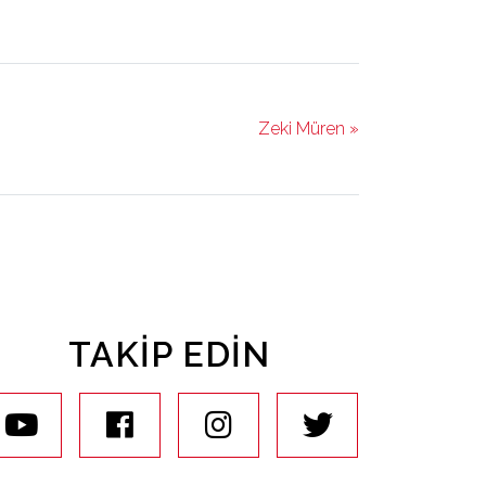
Zeki Müren »
TAKIP EDIN
youtube
facebook
instagram
twitter