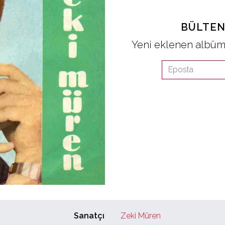
BÜLTEN
Yeni eklenen albüml
Sanatçı
Zeki Müren