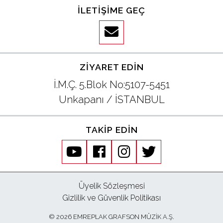
İLETIŞIME GEÇ
ZIYARET EDIN
İ.M.Ç. 5.Blok No:5107-5451
Unkapanı / İSTANBUL
TAKIP EDIN
youtube
facebook
instagram
twitter
Üyelik Sözleşmesi
Gizlilik ve Güvenlik Politikası
© 2026 EMREPLAK GRAFSON MÜZİK A.Ş.