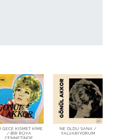
U GECE KISMET KIME
NE OLDU SANA /
/ BIR RÜYA
YALVARIYORUM
CENNETINDE