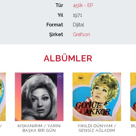
Tür
45lik - EP
Yıl
1971
Format
Dijital
Şirket
Grafson
ALBÜMLER
/
KISKANIRIM / YARIN
YIKILDI DÜNYAM /
B
BAŞKA BIR GÜN
SENSIZ AĞLADIM