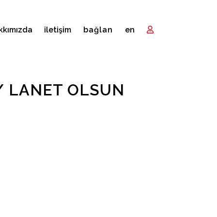
kkımızda
i̇letişim
bağlan
en
/ LANET OLSUN