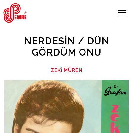
EMRE PLAK
EMRE PLAK
Yapılan Arama:
NERDESIN / DÜN
ARAMA
GÖRDÜM ONU
Giriş Yap/Kayıt Ol
ZEKI MÜREN
Anasayfa
Hakkımızda
Sanatçılar
Albümler