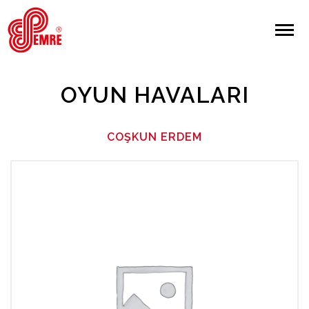
EMRE PLAK
EMRE PLAK
Yapılan Arama:
OYUN HAVALARI
ARAMA
COŞKUN ERDEM
Giriş Yap/Kayıt Ol
Anasayfa
Hakkımızda
Sanatçılar
Albümler