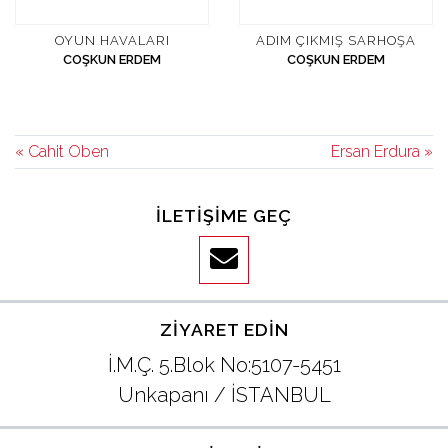
OYUN HAVALARI
ADIM ÇIKMIŞ SARHOŞA
COŞKUN ERDEM
COŞKUN ERDEM
« Cahit Oben
Ersan Erdura »
İLETIŞIME GEÇ
ZIYARET EDIN
İ.M.Ç. 5.Blok No:5107-5451
Unkapanı / İSTANBUL