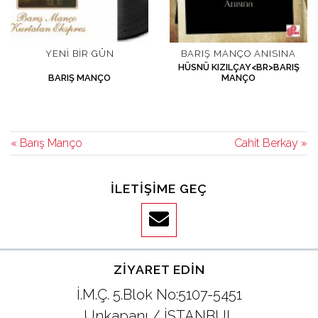
YENI BIR GÜN
BARIŞ MANÇO ANISINA
HÜSNÜ KIZILÇAY<BR>BARIŞ
BARIŞ MANÇO
MANÇO
« Barış Manço
Cahit Berkay »
İLETIŞIME GEÇ
ZIYARET EDIN
İ.M.Ç. 5.Blok No:5107-5451
Unkapanı / İSTANBUL