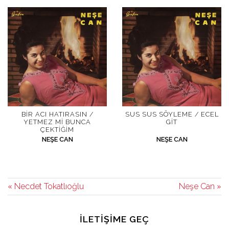
BIR ACI HATIRASIN /
SUS SUS SÖYLEME / ECEL
YETMEZ MI BUNCA
GIT
ÇEKTIĞIM
NEŞE CAN
NEŞE CAN
« Necdet Tokatlıoğlu
Neşe Can »
İLETIŞIME GEÇ