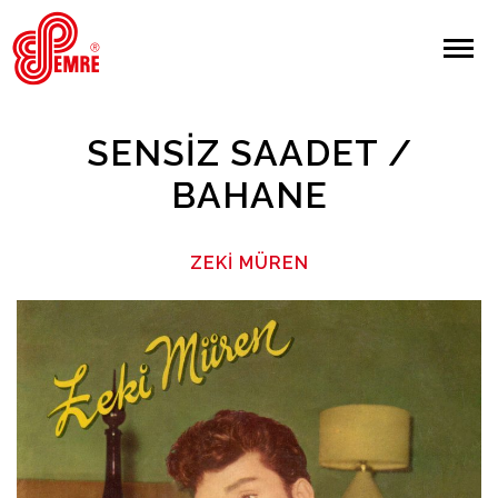
EMRE PLAK
EMRE PLAK
Yapılan Arama:
SENSIZ SAADET /
ARAMA
BAHANE
Giriş Yap/Kayıt Ol
ZEKI MÜREN
Anasayfa
Hakkımızda
Sanatçılar
Albümler