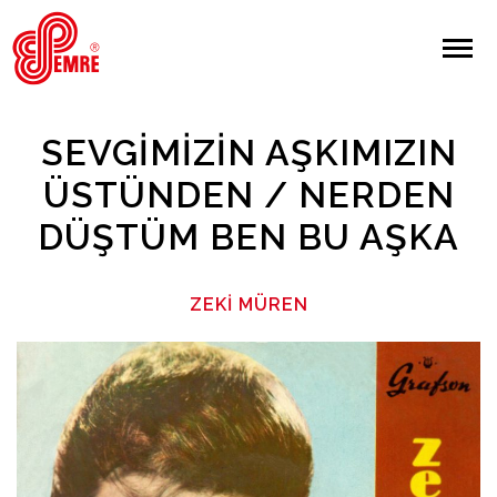
EMRE PLAK
EMRE PLAK
Yapılan Arama:
SEVGIMIZIN AŞKIMIZIN
ARAMA
ÜSTÜNDEN / NERDEN
DÜŞTÜM BEN BU AŞKA
Giriş Yap/Kayıt Ol
Anasayfa
ZEKI MÜREN
Hakkımızda
Sanatçılar
Albümler