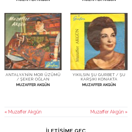
ANTALYA’NIN MOR ÜZÜMÜ
YIKILSIN ŞU GURBET / ŞU
/ ŞEKER OĞLAN
KARŞIKI KONAKTA
MUZAFFER AKGÜN
MUZAFFER AKGÜN
« Muzaffer Akgün
Muzaffer Akgün »
İLETIŞIME GEÇ