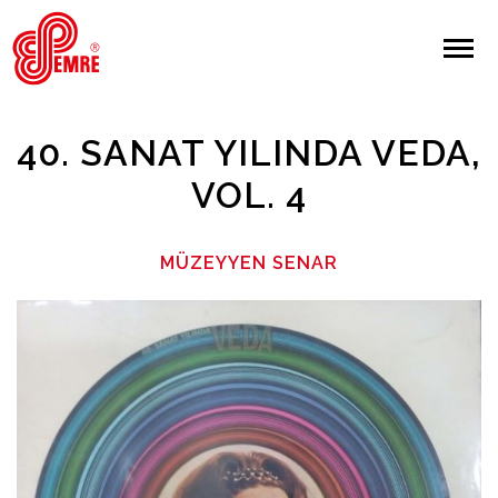
EMRE PLAK
EMRE PLAK
Yapılan Arama:
40. SANAT YILINDA VEDA,
ARAMA
VOL. 4
Giriş Yap/Kayıt Ol
MÜZEYYEN SENAR
Anasayfa
Hakkımızda
Sanatçılar
Albümler