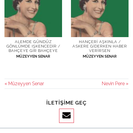
ALEMDE GÜNDÜZ
HANÇERI AŞKINLA /
GÖNLÜMDE IŞKENCEDIR /
ASKERE GIDERKEN HABER
BAHÇEYE GIR BAHÇEYE
VERIRSEN
MÜZEYYEN SENAR
MÜZEYYEN SENAR
« Müzeyyen Senar
Nevin Pere »
İLETIŞIME GEÇ