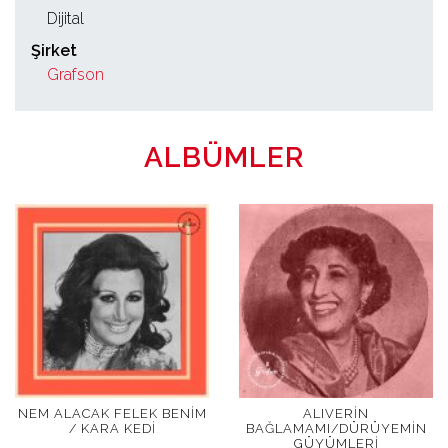
Dijital
Şirket
Grafson
ALBÜMLER
NEM ALACAK FELEK BENIM
ALIVERIN
/ KARA KEDI
BAĞLAMAMI/DÜRÜYEMIN
GÜYÜMLERI