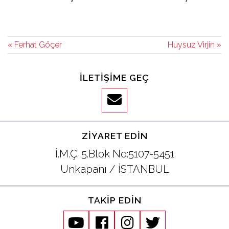
« Ferhat Göçer
Huysuz Virjin »
İLETIŞIME GEÇ
ZIYARET EDIN
İ.M.Ç. 5.Blok No:5107-5451
Unkapanı / İSTANBUL
TAKIP EDIN
youtube
facebook
instagram
twitter