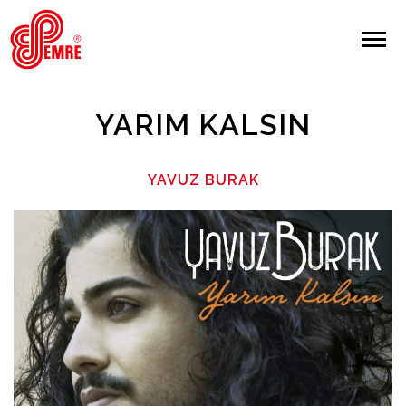
EMRE PLAK
EMRE PLAK
Yapılan Arama:
YARIM KALSIN
ARAMA
YAVUZ BURAK
Giriş Yap/Kayıt Ol
Anasayfa
Hakkımızda
Sanatçılar
Albümler