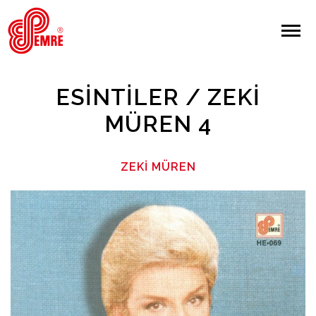
EMRE PLAK
EMRE PLAK
Yapılan Arama:
ESINTILER / ZEKI
ARAMA
MÜREN 4
Giriş Yap/Kayıt Ol
ZEKI MÜREN
Anasayfa
Hakkımızda
Sanatçılar
Albümler