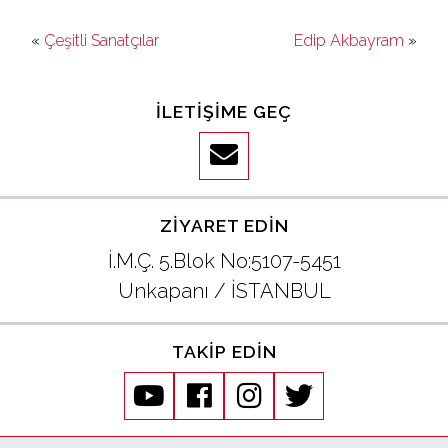
«
Çeşitli Sanatçılar
Edip Akbayram
»
İLETIŞIME GEÇ
ZIYARET EDIN
İ.M.Ç. 5.Blok No:5107-5451
Unkapanı / İSTANBUL
TAKIP EDIN
youtube
facebook
instagram
twitter