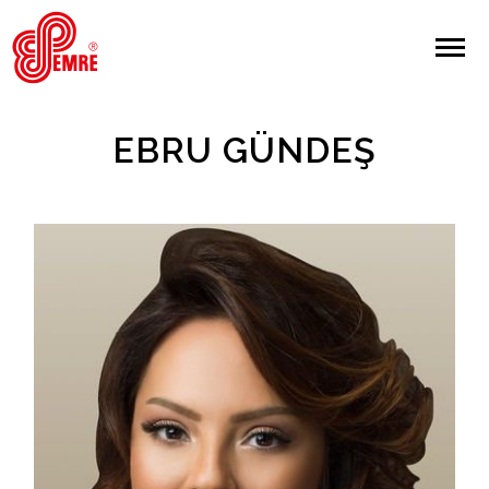
EMRE PLAK
EMRE PLAK
Yapılan Arama:
EBRU GÜNDEŞ
ARAMA
Giriş Yap/Kayıt Ol
Anasayfa
Hakkımızda
Sanatçılar
Albümler