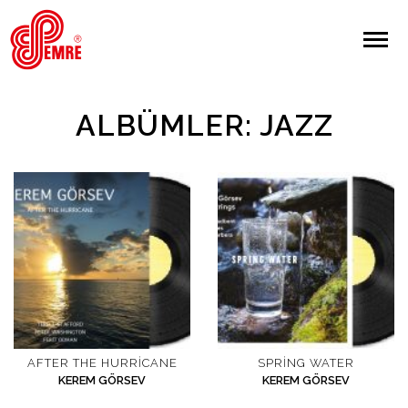
EMRE PLAK
EMRE PLAK
Yapılan Arama:
ALBÜMLER: JAZZ
ARAMA
Giriş Yap/Kayıt Ol
Anasayfa
Hakkımızda
Sanatçılar
AFTER THE HURRICANE
SPRING WATER
KEREM GÖRSEV
KEREM GÖRSEV
Albümler