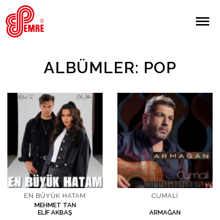
EMRE PLAK
EMRE PLAK
Yapılan Arama:
ALBÜMLER: POP
ARAMA
Giriş Yap/Kayıt Ol
Anasayfa
Hakkımızda
Sanatçılar
EN BÜYÜK HATAM
CUMALI
MEHMET TAN
ELIF AKBAŞ
ARMAĞAN
Albümler