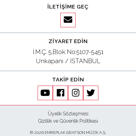
İLETIŞIME GEÇ
ZIYARET EDIN
İ.M.Ç. 5.Blok No:5107-5451
Unkapanı / İSTANBUL
TAKIP EDIN
youtube
facebook
instagram
twitter
Üyelik Sözleşmesi
Gizlilik ve Güvenlik Politikası
© 2026 EMREPLAK GRAFSON MÜZİK A.Ş.