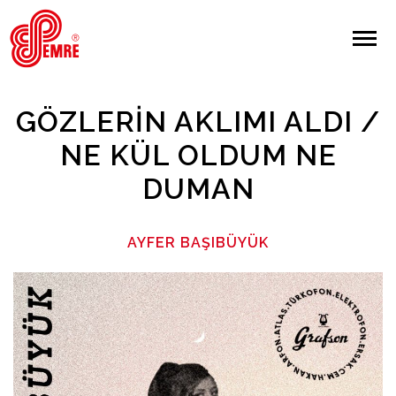
EMRE PLAK
EMRE PLAK
Yapılan Arama:
GÖZLERIN AKLIMI ALDI /
ARAMA
NE KÜL OLDUM NE
DUMAN
Giriş Yap/Kayıt Ol
Anasayfa
AYFER BAŞIBÜYÜK
Hakkımızda
Sanatçılar
Albümler