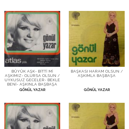
BÜYÜK AŞK- BITTI MI
BAŞKASI HARAM OLSUN /
AŞKIMIZ- OLURSA OLSUN /
AŞKIMLA BAŞBAŞA
UYKUSUZ GECELER- BEKLE
BENI- AŞKINLA BAŞBAŞA
GÖNÜL YAZAR
GÖNÜL YAZAR