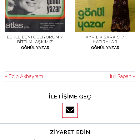
BEKLE BENI GELIYORUM /
AYRILIK ŞARKISI /
BITTI MI AŞKIMIZ
HATIRALAR
GÖNÜL YAZAR
GÖNÜL YAZAR
« Edip Akbayram
Huri Sapan »
İLETIŞIME GEÇ
ZIYARET EDIN