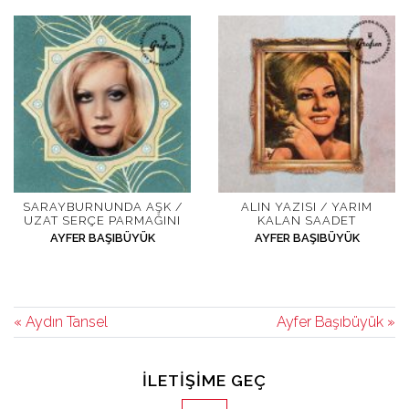
SARAYBURNUNDA AŞK /
ALIN YAZISI / YARIM
UZAT SERÇE PARMAĞINI
KALAN SAADET
AYFER BAŞIBÜYÜK
AYFER BAŞIBÜYÜK
« Aydın Tansel
Ayfer Başıbüyük »
İLETIŞIME GEÇ