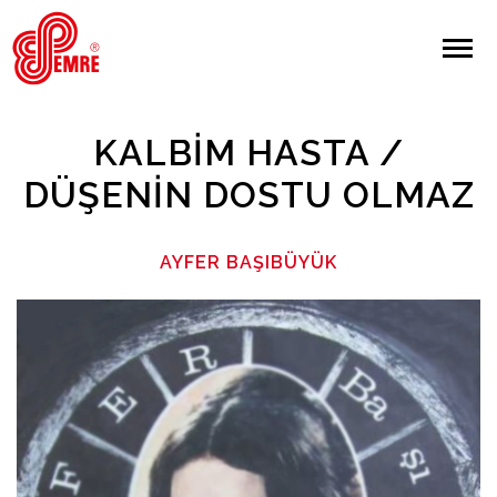
EMRE PLAK
EMRE PLAK
Yapılan Arama:
KALBIM HASTA /
ARAMA
DÜŞENIN DOSTU OLMAZ
Giriş Yap/Kayıt Ol
AYFER BAŞIBÜYÜK
Anasayfa
Hakkımızda
Sanatçılar
Albümler