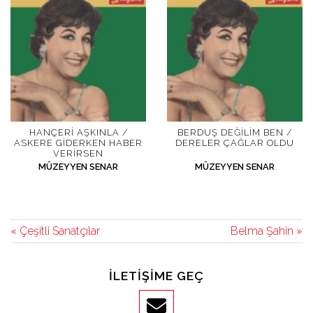
HANÇERI AŞKINLA /
BERDUŞ DEĞILIM BEN /
ASKERE GIDERKEN HABER
DERELER ÇAĞLAR OLDU
VERIRSEN
MÜZEYYEN SENAR
MÜZEYYEN SENAR
« Çeşitli Sanatçılar
Belma Şahin »
İLETIŞIME GEÇ