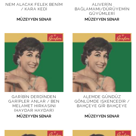
NEM ALACAK FELEK BENIM
ALIVERIN
/ KARA KEDI
BAĞLAMAMI/DÜRÜYEMIN
GÜYÜMLERI
MÜZEYYEN SENAR
MÜZEYYEN SENAR
GARIBIN DERDINDEN
ALEMDE GÜNDÜZ
GARIPLER ANLAR / BEN
GÖNLÜMDE IŞKENCEDIR /
MELAMET HIRKASINI
BAHÇEYE GIR BAHÇEYE
(HAYDAR HAYDAR)
MÜZEYYEN SENAR
MÜZEYYEN SENAR