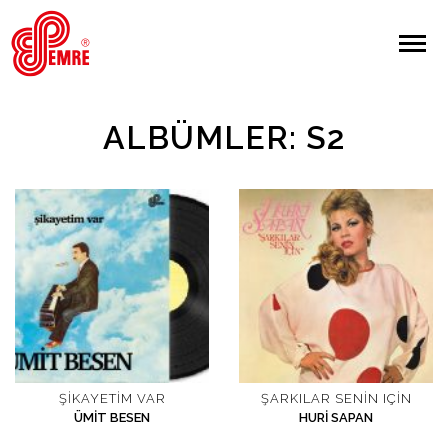
EMRE PLAK
EMRE PLAK
Yapılan Arama:
ALBÜMLER: S2
ARAMA
Giriş Yap/Kayıt Ol
Anasayfa
Hakkımızda
Sanatçılar
ŞIKAYETIM VAR
ŞARKILAR SENIN IÇIN
ÜMIT BESEN
HURI SAPAN
Albümler