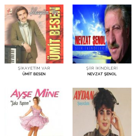
İletişim
en
ŞIKAYETIM VAR
ŞIIR İKINDILERI
ÜMIT BESEN
NEVZAT ŞENOL