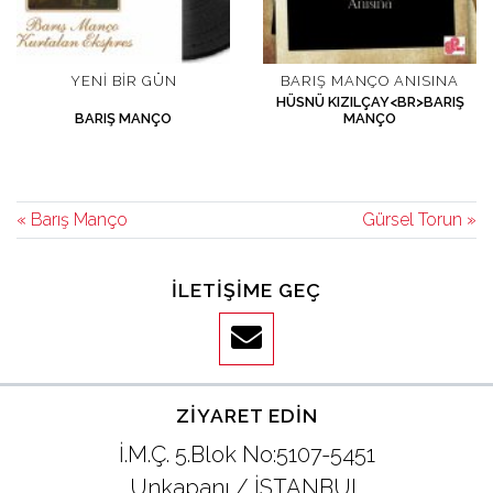
YENI BIR GÜN
BARIŞ MANÇO ANISINA
HÜSNÜ KIZILÇAY<BR>BARIŞ
BARIŞ MANÇO
MANÇO
« Barış Manço
Gürsel Torun »
İLETIŞIME GEÇ
ZIYARET EDIN
İ.M.Ç. 5.Blok No:5107-5451
Unkapanı / İSTANBUL