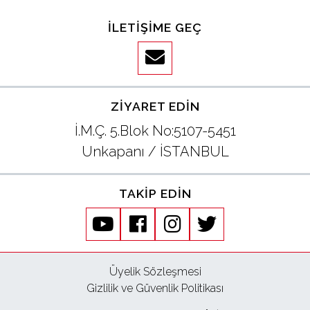
İLETIŞIME GEÇ
ZIYARET EDIN
İ.M.Ç. 5.Blok No:5107-5451
Unkapanı / İSTANBUL
TAKIP EDIN
youtube
facebook
instagram
twitter
Üyelik Sözleşmesi
Gizlilik ve Güvenlik Politikası