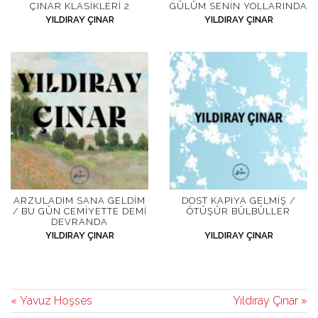
ÇINAR KLASIKLERI 2
GÜLÜM SENIN YOLLARINDA
YILDIRAY ÇINAR
YILDIRAY ÇINAR
ARZULADIM SANA GELDIM
DOST KAPIYA GELMIŞ /
/ BU GÜN CEMIYETTE DEMI
ÖTÜŞÜR BÜLBÜLLER
DEVRANDA
YILDIRAY ÇINAR
YILDIRAY ÇINAR
« Yavuz Hoşses
Yıldıray Çınar »