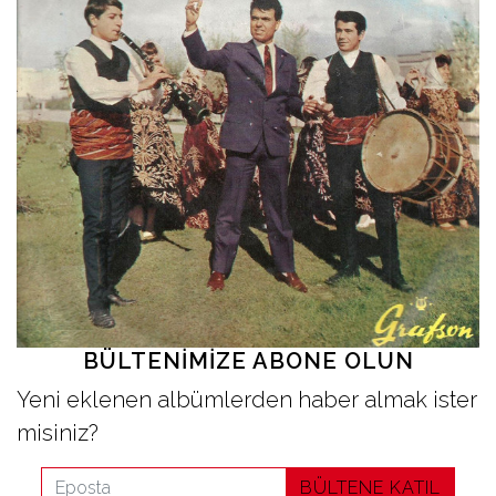
İletişim
en
BÜLTENIMIZE ABONE OLUN
Yeni eklenen albümlerden haber almak ister
misiniz?
BÜLTENE KATIL