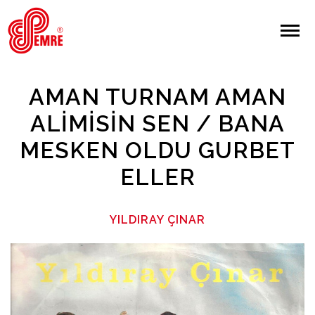
EMRE PLAK
EMRE PLAK
Yapılan Arama:
AMAN TURNAM AMAN
ARAMA
ALIMISIN SEN / BANA
MESKEN OLDU GURBET
Giriş Yap/Kayıt Ol
ELLER
Anasayfa
YILDIRAY ÇINAR
Hakkımızda
Sanatçılar
Albümler