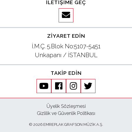
İLETIŞIME GEÇ
ZIYARET EDIN
İ.M.Ç. 5.Blok No:5107-5451
Unkapanı / İSTANBUL
TAKIP EDIN
youtube
facebook
instagram
twitter
Üyelik Sözleşmesi
Gizlilik ve Güvenlik Politikası
© 2026 EMREPLAK GRAFSON MÜZİK A.Ş.