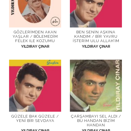
GÖZLERIMDEN AKAN
BEN SENIN AŞKINA
YAŞLAR / BÖLEMEDIM
KANDIM / BIR YAVRU
FELEK ILE KOZUMU
İSTERIM ULU ALLAH’IM
YILDIRAY ÇINAR
YILDIRAY ÇINAR
GÜZELE BAK GÜZELE /
ÇARŞAMBAYI SEL ALDI /
YENI BIR SEVDAYA
BU HANDAN BIZIM
HANDAN
YILDIRAY ÇINAR
YILDIRAY ÇINAR