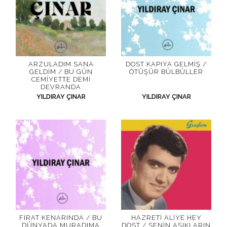
ARZULADIM SANA
DOST KAPIYA GELMIŞ /
GELDIM / BU GÜN
ÖTÜŞÜR BÜLBÜLLER
CEMIYETTE DEMI
DEVRANDA
YILDIRAY ÇINAR
YILDIRAY ÇINAR
FIRAT KENARINDA / BU
HAZRETI ALIYE HEY
DÜNYADA MURADIMA
DOST / SENIN AŞIKLARIN