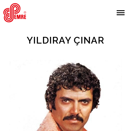
EMRE PLAK
EMRE PLAK
Yapılan Arama:
YILDIRAY ÇINAR
ARAMA
Giriş Yap/Kayıt Ol
Anasayfa
Hakkımızda
Sanatçılar
Albümler