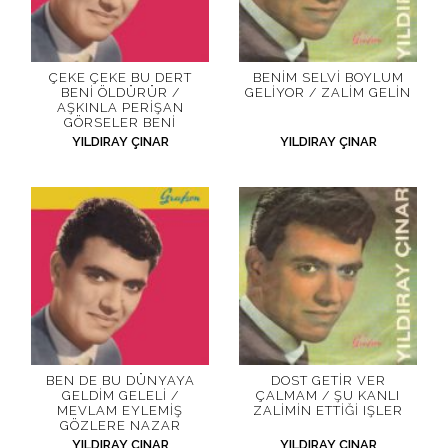
ÇEKE ÇEKE BU DERT
BENIM SELVI BOYLUM
BENI ÖLDÜRÜR /
GELIYOR / ZALIM GELIN
AŞKINLA PERIŞAN
GÖRSELER BENI
YILDIRAY ÇINAR
YILDIRAY ÇINAR
BEN DE BU DÜNYAYA
DOST GETIR VER
GELDIM GELELI /
ÇALMAM / ŞU KANLI
MEVLAM EYLEMIŞ
ZALIMIN ETTIĞI IŞLER
GÖZLERE NAZAR
YILDIRAY ÇINAR
YILDIRAY ÇINAR