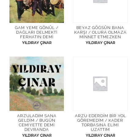
GAM YEME GÖNÜL /
BEYAZ GÖĞSÜN BANA
DAĞLARI DELMEKTI
KARŞI / OLURA OLMAZA
FERHATIN DEMI
MINNET ETMEZKEN
YILDIRAY ÇINAR
YILDIRAY ÇINAR
ARZULADIM SANA
ARZU EDERDIM BIR YOL
GELDIM / BUGÜN
GÖREMEDIM / KADER
CEMIYETTE DEMI
TORBASINA ELIMI
DEVRANDA
UZATTIM
YILDIRAY ÇINAR
YILDIRAY ÇINAR