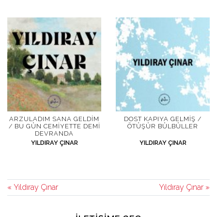
ARZULADIM SANA GELDIM
DOST KAPIYA GELMIŞ /
/ BU GÜN CEMIYETTE DEMI
ÖTÜŞÜR BÜLBÜLLER
DEVRANDA
YILDIRAY ÇINAR
YILDIRAY ÇINAR
« Yıldıray Çınar
Yıldıray Çınar »