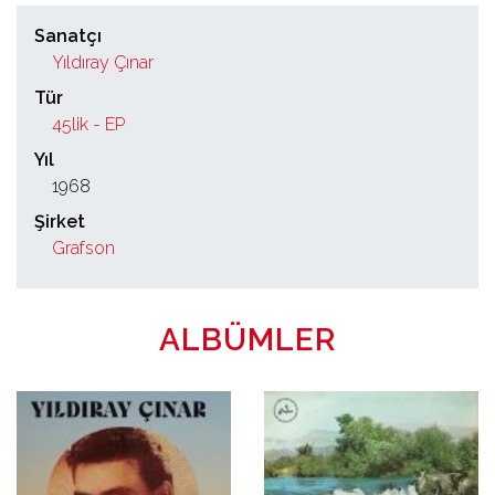
Sanatçı
Yıldıray Çınar
Tür
45lik - EP
Yıl
1968
Şirket
Grafson
ALBÜMLER