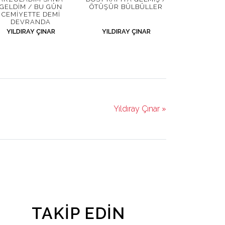
GELDIM / BU GÜN
ÖTÜŞÜR BÜLBÜLLER
CEMIYETTE DEMI
DEVRANDA
YILDIRAY ÇINAR
YILDIRAY ÇINAR
Yıldıray Çınar »
TAKIP EDIN