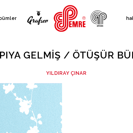
bümler
ha
PIYA GELMIŞ / ÖTÜŞÜR B
YILDIRAY ÇINAR