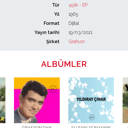
Tür
45lik - EP
Yıl
1965
Format
Dijital
Yayın tarihi
19/03/2021
Şirket
Grafson
ALBÜMLER
GRAFSON’DAN
ŞU FANI DÜNYANIN