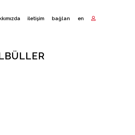
kkımızda
i̇letişim
bağlan
en
ÜLBÜLLER