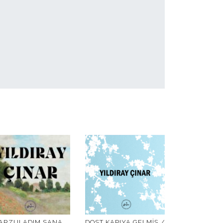
ARZULADIM SANA
DOST KAPIYA GELMIŞ /